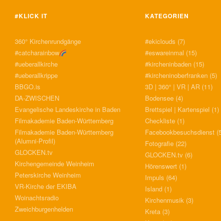
#KLICK IT
KATEGORIEN
360° Kirchenrundgänge
#ekiclouds
(7)
#catcharainbow
#eswareinmal
(15)
#ueberallkirche
#kircheninbaden
(15)
#ueberallkrippe
#kircheninoberfranken
(5)
BBGO.is
3D | 360° | VR | AR
(11)
DA-ZWISCHEN
Bodensee
(4)
Evangelische Landeskirche in Baden
Brettspiel | Kartenspiel
(1)
Filmakademie Baden-Württemberg
Checkliste
(1)
Filmakademie Baden-Württemberg
Facebookbesuchsdienst
(5
(Alumni-Profil)
Fotografie
(22)
GLOCKEN.tv
GLOCKEN.tv
(6)
Kirchengemeinde Weinheim
Hörenswert
(1)
Peterskirche Weinheim
Impuls
(64)
VR-Kirche der EKIBA
Island
(1)
Woinachtsradio
Kirchenmusik
(3)
Zweichburgenhelden
Kreta
(3)