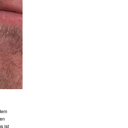
 dem
den
s ist