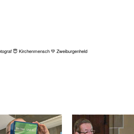
yfotograf 😇 Kirchenmensch 💚 Zweiburgenheld
0
14/02/2020