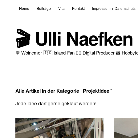
Home
Beiträge
Vita
Kontakt
Impressum + Datenschutz
🎬 Ulli Naefken
💙 Woinemer 🇮🇸 Island-Fan 🦸‍♂️ Digital Producer 📸 Hobb
Alle Artikel in der Kategorie “
Projektidee
”
Jede Idee darf gerne geklaut werden!
14/03/202