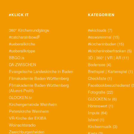
#KLICK IT
KATEGORIEN
360° Kirchenrundgänge
#ekiclouds
(7)
#catcharainbow🌈
#eswareinmal
(15)
#ueberallkirche
#kircheninbaden
(15)
#ueberallkrippe
#kircheninoberfranken
(5)
BBGO.is
3D | 360° | VR | AR
(11)
DA-ZWISCHEN
Bodensee
(4)
Evangelische Landeskirche in Baden
Brettspiel | Kartenspiel
(1)
Filmakademie Baden-Württemberg
Checkliste
(1)
Filmakademie Baden-Württemberg
Facebookbesuchsdienst
(5
(Alumni-Profil)
Fotografie
(22)
GLOCKEN.tv
GLOCKEN.tv
(6)
Kirchengemeinde Weinheim
Hörenswert
(1)
Peterskirche Weinheim
Impuls
(64)
VR-Kirche der EKIBA
Island
(1)
Woinachtsradio
Kirchenmusik
(3)
Zweichburgenhelden
Kreta
(3)