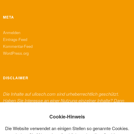
META
Anmelden
Eintrags-Feed
Kommentar-Feed
WordPress.org
DISCLAIMER
Die Inhalte auf ullosch.com sind urheberrechtlich geschützt.
Haben Sie Interesse an einer Nutzung einzelner Inhalte? Dann
melden Sie sich bitte bei mir. Für Inhalte von Dritten, die auf
dieser Website erscheinen, gelten deren urheberrechtliche
Cookie-Hinweis
Bestimmungen und Regelungen.
Die Website verwendet an einigen Stellen so genannte Cookies.