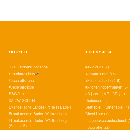
#KLICK IT
KATEGORIEN
360° Kirchenrundgänge
#ekiclouds
(7)
#catcharainbow
#eswareinmal
(15)
#ueberallkirche
#kircheninbaden
(15)
#ueberallkrippe
#kircheninoberfranken
(5)
BBGO.is
3D | 360° | VR | AR
(11)
DA-ZWISCHEN
Bodensee
(4)
Evangelische Landeskirche in Baden
Brettspiel | Kartenspiel
(1)
Filmakademie Baden-Württemberg
Checkliste
(1)
Filmakademie Baden-Württemberg
Facebookbesuchsdienst
(5
(Alumni-Profil)
Fotografie
(22)