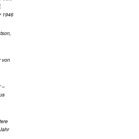
.
r 1946
tson,
r von
 –
aus
tere
Jahr