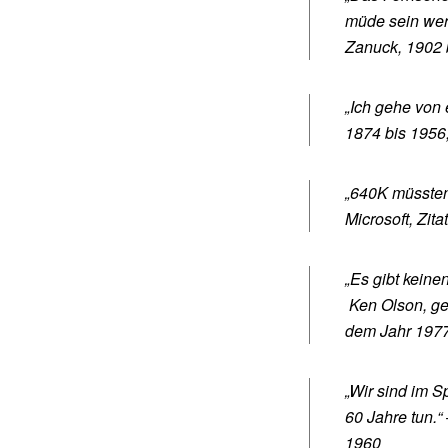
müde sein werd
Zanuck, 1902 b
„Ich gehe von 
1874 bis 1956,
„640K müssten
Microsoft, Zit
„Es gibt kein
Ken Olson, ge
dem Jahr 197
„Wir sind im 
60 Jahre tun.“
1960