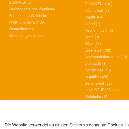
GLOCKEN.tv
GLOCKEN.tv
(6)
Kirchengemeinde Weinheim
Hörenswert
(1)
Peterskirche Weinheim
Impuls
(64)
VR-Kirche der EKIBA
Island
(1)
Woinachtsradio
Kirchenmusik
(3)
Zweichburgenhelden
Kreta
(3)
Küps
(11)
Lesenswert
(32)
Nachwuchsförderung
(16)
Odenwald
(3)
Projektidee
(16)
re:publica
(26)
Sehenswert
(32)
uLNa.STUDIOS
(36)
Weinheim
(17)
Die Website verwendet an einigen Stellen so genannte Cookies. In
EIN PRIVATE WEBSITE VON ULLI NAEFKEN (@ULLOSCH)