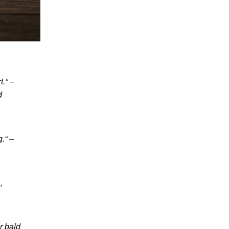
.“ –
d
.“ –
,
r bald