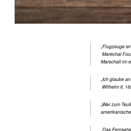
„Flugzeuge sin
Maréchal Foch,
Marschall im e
„Ich glaube an
Wilhelm II, 18
„Wer zum Teufe
amerikanischer
„Das Fernsehe