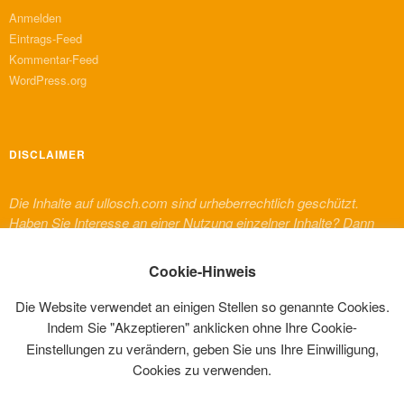
Anmelden
Eintrags-Feed
Kommentar-Feed
WordPress.org
DISCLAIMER
Die Inhalte auf ullosch.com sind urheberrechtlich geschützt.
Haben Sie Interesse an einer Nutzung einzelner Inhalte? Dann
melden Sie sich bitte bei mir. Für Inhalte von Dritten, die auf
dieser Website erscheinen, gelten deren urheberrechtliche
Cookie-Hinweis
Bestimmungen und Regelungen.
Die Website verwendet an einigen Stellen so genannte Cookies.
Indem Sie "Akzeptieren" anklicken ohne Ihre Cookie-
Einstellungen zu verändern, geben Sie uns Ihre Einwilligung,
Cookies zu verwenden.
EIN PRIVATE WEBSITE VON ULLI NAEFKEN (@ULLOSCH)