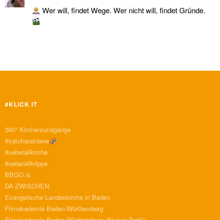
Wer will, findet Wege. Wer nicht will, findet Gründe.
#KLICK IT
360° Kirchenrundgänge
#catcharainbow
#ueberallkirche
#ueberallkrippe
BBGO.is
DA-ZWISCHEN
Evangelische Landeskirche in Baden
Filmakademie Baden-Württemberg
Filmakademie Baden-Württemberg (Alumni-Profil)