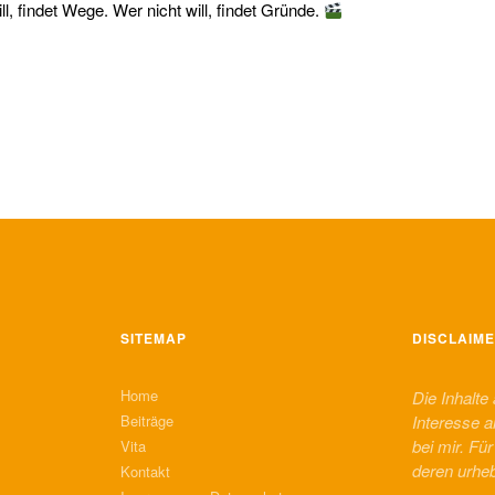
l, findet Wege. Wer nicht will, findet Gründe.
SITEMAP
DISCLAIM
Home
Die Inhalte
Beiträge
Interesse a
bei mir. Fü
Vita
deren urhe
Kontakt