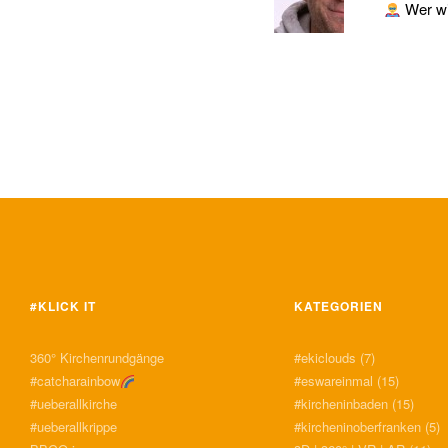
Wer wil
#KLICK IT
KATEGORIEN
360° Kirchenrundgänge
#ekiclouds
(7)
#catcharainbow
#eswareinmal
(15)
#ueberallkirche
#kircheninbaden
(15)
#ueberallkrippe
#kircheninoberfranken
(5)