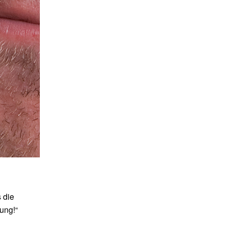
 die
ung!“