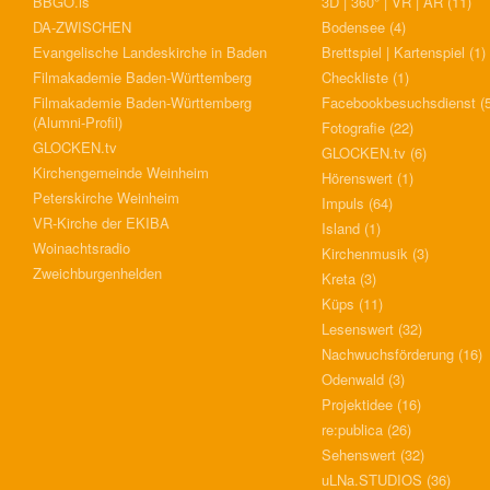
BBGO.is
3D | 360° | VR | AR
(11)
DA-ZWISCHEN
Bodensee
(4)
Evangelische Landeskirche in Baden
Brettspiel | Kartenspiel
(1)
Filmakademie Baden-Württemberg
Checkliste
(1)
Filmakademie Baden-Württemberg
Facebookbesuchsdienst
(5
(Alumni-Profil)
Fotografie
(22)
GLOCKEN.tv
GLOCKEN.tv
(6)
Kirchengemeinde Weinheim
Hörenswert
(1)
Peterskirche Weinheim
Impuls
(64)
VR-Kirche der EKIBA
Island
(1)
Woinachtsradio
Kirchenmusik
(3)
Zweichburgenhelden
Kreta
(3)
Küps
(11)
Lesenswert
(32)
Nachwuchsförderung
(16)
Odenwald
(3)
Projektidee
(16)
re:publica
(26)
Sehenswert
(32)
uLNa.STUDIOS
(36)