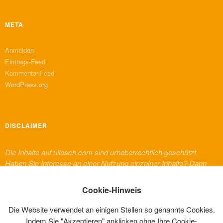
META
Anmelden
Eintrags-Feed
Kommentar-Feed
WordPress.org
DISCLAIMER
Die Inhalte auf ullosch.com sind urheberrechtlich geschützt.
Haben Sie Interesse an einer Nutzung einzelner Inhalte? Dann
melden Sie sich bitte bei mir. Für Inhalte von Dritten, die auf
dieser Website erscheinen, gelten deren urheberrechtliche
Cookie-Hinweis
Bestimmungen und Regelungen.
Die Website verwendet an einigen Stellen so genannte Cookies.
Indem Sie "Akzeptieren" anklicken ohne Ihre Cookie-