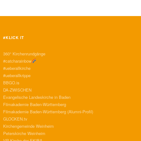
#KLICK IT
360° Kirchenrundgänge
#catcharainbow
#ueberallkirche
#ueberallkrippe
BBGO.is
DA-ZWISCHEN
Evangelische Landeskirche in Baden
Filmakademie Baden-Württemberg
Filmakademie Baden-Württemberg (Alumni-Profil)
GLOCKEN.tv
Kirchengemeinde Weinheim
Peterskirche Weinheim
VR-Kirche der EKIBA