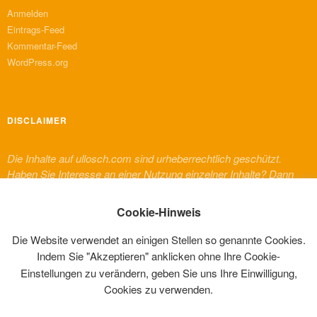
Anmelden
Eintrags-Feed
Kommentar-Feed
WordPress.org
DISCLAIMER
Die Inhalte auf ullosch.com sind urheberrechtlich geschützt.
Haben Sie Interesse an einer Nutzung einzelner Inhalte? Dann
melden Sie sich bitte bei mir. Für Inhalte von Dritten, die auf
dieser Website erscheinen, gelten deren urheberrechtliche
Cookie-Hinweis
Bestimmungen und Regelungen.
Die Website verwendet an einigen Stellen so genannte Cookies.
Indem Sie "Akzeptieren" anklicken ohne Ihre Cookie-
Einstellungen zu verändern, geben Sie uns Ihre Einwilligung,
Cookies zu verwenden.
EIN PRIVATE WEBSITE VON ULLI NAEFKEN (@ULLOSCH)