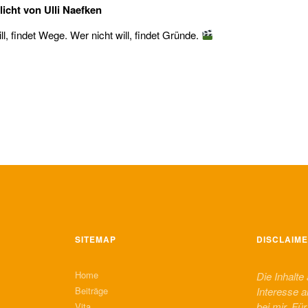
licht von
Ulli Naefken
l, findet Wege. Wer nicht will, findet Gründe.
SITEMAP
DISCLAIM
Home
Die Inhalte
Beiträge
Interesse a
bei mir. Fü
Vita