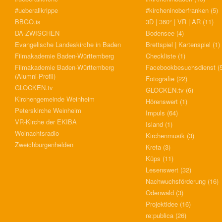
#ueberallkrippe
#kircheninoberfranken
(5)
BBGO.is
3D | 360° | VR | AR
(11)
DA-ZWISCHEN
Bodensee
(4)
Evangelische Landeskirche in Baden
Brettspiel | Kartenspiel
(1)
Filmakademie Baden-Württemberg
Checkliste
(1)
Filmakademie Baden-Württemberg
Facebookbesuchsdienst
(5
(Alumni-Profil)
Fotografie
(22)
GLOCKEN.tv
GLOCKEN.tv
(6)
Kirchengemeinde Weinheim
Hörenswert
(1)
Peterskirche Weinheim
Impuls
(64)
VR-Kirche der EKIBA
Island
(1)
Woinachtsradio
Kirchenmusik
(3)
Zweichburgenhelden
Kreta
(3)
Küps
(11)
Lesenswert
(32)
Nachwuchsförderung
(16)
Odenwald
(3)
Projektidee
(16)
re:publica
(26)