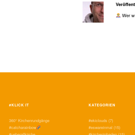
Veröffent
Wer wil
#KLICK IT
KATEGORIEN
360° Kirchenrundgänge
#ekiclouds
(7)
#catcharainbow
#eswareinmal
(15)
#ueberallkirche
#kircheninbaden
(15)