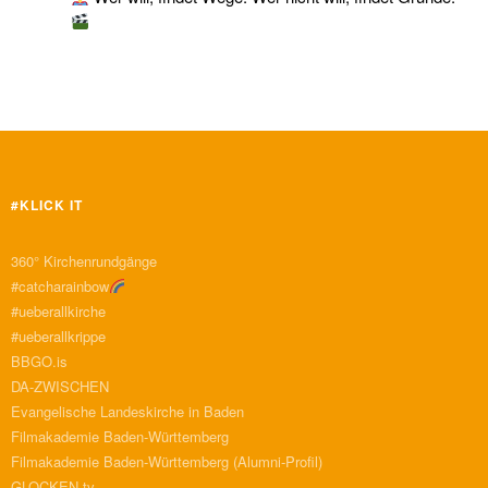
#KLICK IT
360° Kirchenrundgänge
#catcharainbow
#ueberallkirche
#ueberallkrippe
BBGO.is
DA-ZWISCHEN
Evangelische Landeskirche in Baden
Filmakademie Baden-Württemberg
Filmakademie Baden-Württemberg (Alumni-Profil)
GLOCKEN.tv